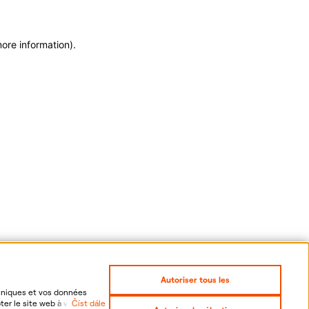
more information)
.
Autoriser tous les
chniques et vos données
er le site web à vos
Číst dále